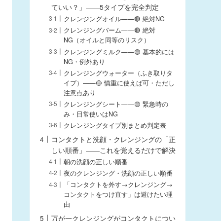
ていい？」——5タイプを完全判定
クレンジングオイル——🔴 絶対NG
クレンジングバーム——🔴 絶対
NG（オイルと同等のリスク）
クレンジングミルク——🟡 基本的には
NG・例外あり
クレンジングウォーター（ふき取りタ
イプ）——🟡 慎重に使えば可・ただし
注意点あり
クレンジングシート——🟡 緊急時の
み・日常使いはNG
クレンジングタイプ別まとめ判定表
コンタクトと洗顔・クレンジングの「正
しい順番」——これを覚えるだけで解決
朝の洗顔の正しい順番
夜のクレンジング・洗顔の正しい順番
「コンタクトを外す→クレンジング→
コンタクトをつけ直す」は避けたい理
由
万が一クレンジングがコンタクトについ