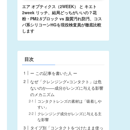
エア オプティクス（2WEEK） と キエト
2week リッチ、結局どっちがいいの？花
粉・PM2.5ブロック vs 脂質汚れ防汚、コス
パ系シリコーンHGを現役検査員が徹底比較
します
目次
ー この記事を書いた人 ー
なぜ「クレンジング×コンタクト」は危
ないのか——成分がレンズに与える影響
のメカニズム
コンタクトレンズの素材は「吸着しや
すい」
クレンジング成分がレンズに与える主
な影響
タイプ別「コンタクトをつけたまま使っ