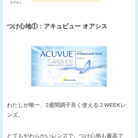
ゆずあん
つけ心地①：
アキュビュー オアシス
わたしが唯一、2週間調子良く使える２WEEKレ
ンズ。
とてもやわらかいレンズで、つけ心地も最高で