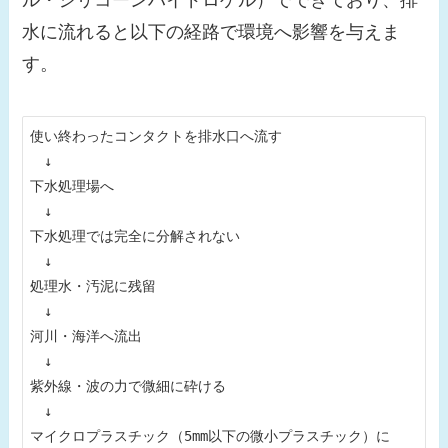
ル・シリコーンハイドロゲル）でできており、排
水に流れると以下の経路で環境へ影響を与えま
す。
使い終わったコンタクトを排水口へ流す

　↓

下水処理場へ

　↓

下水処理では完全に分解されない

　↓

処理水・汚泥に残留

　↓

河川・海洋へ流出

　↓

紫外線・波の力で微細に砕ける

　↓

マイクロプラスチック（5mm以下の微小プラスチック）に
