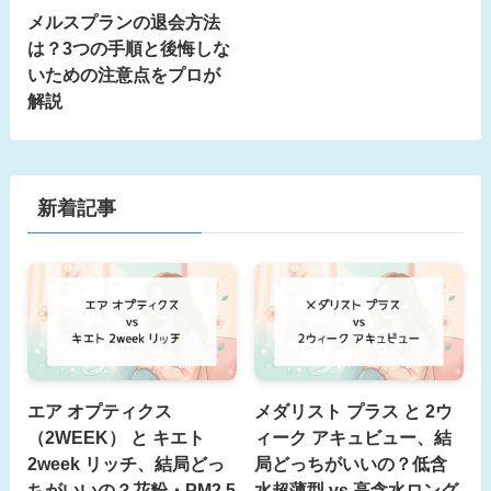
メルスプランの退会方法
は？3つの手順と後悔しな
いための注意点をプロが
解説
新着記事
エア オプティクス
メダリスト プラス と 2ウ
（2WEEK） と キエト
ィーク アキュビュー、結
2week リッチ、結局どっ
局どっちがいいの？低含
ちがいいの？花粉・PM2.5
水超薄型 vs 高含水ロング