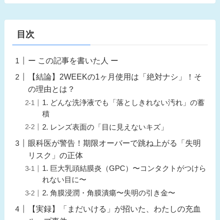
目次
ー この記事を書いた人 ー
【結論】2WEEKの1ヶ月使用は「絶対ナシ」！そ
の理由とは？
1. どんな洗浄液でも「落としきれない汚れ」の蓄
積
2. レンズ表面の「目に見えないキズ」
眼科医が警告！期限オーバーで跳ね上がる「失明
リスク」の正体
1. 巨大乳頭結膜炎（GPC）〜コンタクトがつけら
れない目に〜
2. 角膜浸潤・角膜潰瘍〜失明の引き金〜
【実録】「まだいける」が招いた、わたしの充血