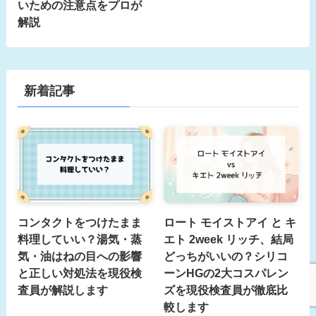
いための注意点をプロが
解説
新着記事
コンタクトをつけたまま
ロート モイストアイ と キ
料理していい？湯気・蒸
エト 2week リッチ、結局
気・油はねの目への影響
どっちがいいの？シリコ
と正しい対処法を現役検
ーンHGの2大コスパレン
査員が解説します
ズを現役検査員が徹底比
較します