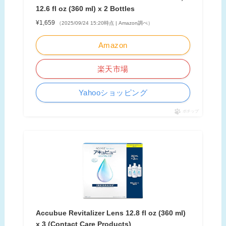
12.6 fl oz (360 ml) x 2 Bottles
¥1,659
（2025/09/24 15:20時点 | Amazon調べ）
Amazon
楽天市場
Yahooショッピング
ポチップ
Accubue Revitalizer Lens 12.8 fl oz (360 ml)
x 3 (Contact Care Products)