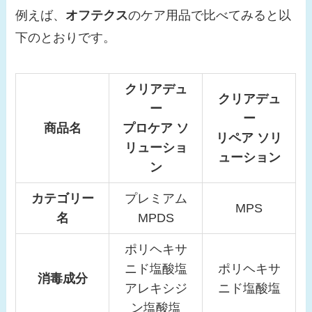
例えば、
オフテクス
のケア用品で比べてみると以
下のとおりです。
クリアデュ
クリアデュ
ー
ー
商品名
プロケア ソ
リペア ソリ
リューショ
ューション
ン
カテゴリー
プレミアム
MPS
名
MPDS
ポリヘキサ
ニド塩酸塩
ポリヘキサ
消毒成分
アレキシジ
ニド塩酸塩
ン塩酸塩