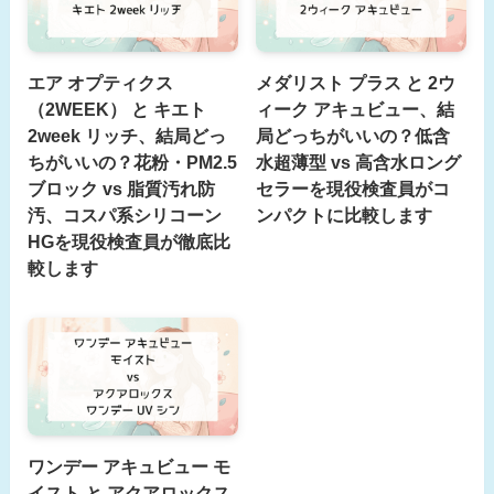
エア オプティクス
メダリスト プラス と 2ウ
（2WEEK） と キエト
ィーク アキュビュー、結
2week リッチ、結局どっ
局どっちがいいの？低含
ちがいいの？花粉・PM2.5
水超薄型 vs 高含水ロング
ブロック vs 脂質汚れ防
セラーを現役検査員がコ
汚、コスパ系シリコーン
ンパクトに比較します
HGを現役検査員が徹底比
較します
ワンデー アキュビュー モ
イスト と アクアロックス