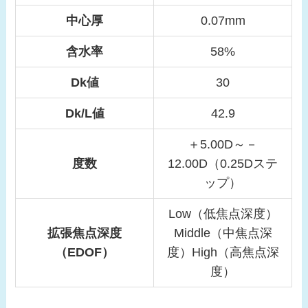
中心厚
0.07mm
含水率
58%
Dk値
30
Dk/L値
42.9
＋5.00D～－
度数
12.00D（0.25Dステ
ップ）
Low（低焦点深度）
拡張焦点深度
Middle（中焦点深
（EDOF）
度）High（高焦点深
度）