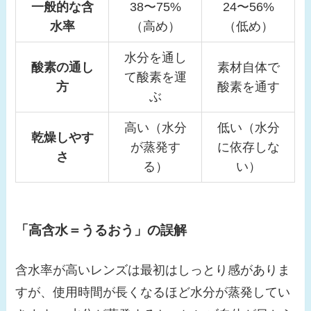
一般的な含
38〜75%
24〜56%
水率
（高め）
（低め）
水分を通し
酸素の通し
素材自体で
て酸素を運
方
酸素を通す
ぶ
高い（水分
低い（水分
乾燥しやす
が蒸発す
に依存しな
さ
る）
い）
「高含水＝うるおう」の誤解
含水率が高いレンズは最初はしっとり感がありま
すが、使用時間が長くなるほど水分が蒸発してい